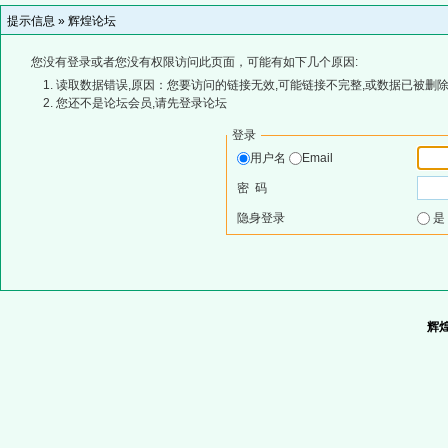
提示信息 »
辉煌论坛
您没有登录或者您没有权限访问此页面，可能有如下几个原因:
读取数据错误,原因：您要访问的链接无效,可能链接不完整,或数据已被删除
您还不是论坛会员,请先登录论坛
登录
用户名
Email
密 码
隐身登录
辉煌