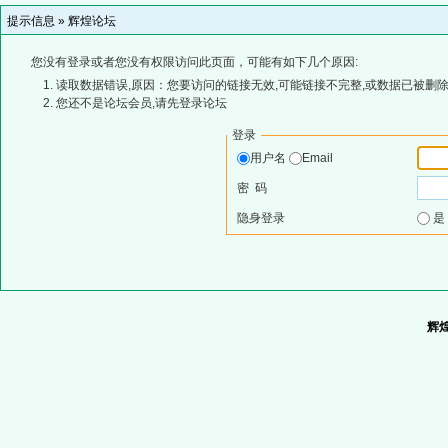
提示信息 »
辉煌论坛
您没有登录或者您没有权限访问此页面，可能有如下几个原因:
读取数据错误,原因：您要访问的链接无效,可能链接不完整,或数据已被删除
您还不是论坛会员,请先登录论坛
登录
用户名
Email
密 码
隐身登录
辉煌