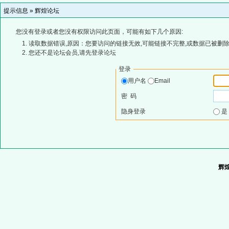
提示信息 »
辉煌论坛
您没有登录或者您没有权限访问此页面，可能有如下几个原因:
读取数据错误,原因：您要访问的链接无效,可能链接不完整,或数据已被删除
您还不是论坛会员,请先登录论坛
登录
用户名
Email
密 码
隐身登录
辉煌