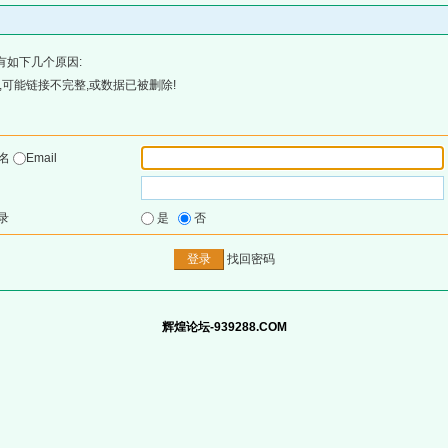
有如下几个原因:
可能链接不完整,或数据已被删除!
户名
Email
录
是
否
找回密码
辉煌论坛-939288.COM