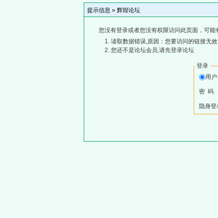
提示信息 »
辉煌论坛
您没有登录或者您没有权限访问此页面，可能
读取数据错误,原因：您要访问的链接无效,
您还不是论坛会员,请先登录论坛
登录
用
密 码
隐身登