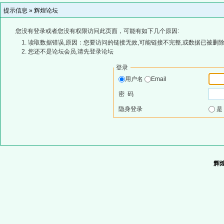
提示信息 »
辉煌论坛
您没有登录或者您没有权限访问此页面，可能有如下几个原因:
读取数据错误,原因：您要访问的链接无效,可能链接不完整,或数据已被删除
您还不是论坛会员,请先登录论坛
登录
用户名
Email
密 码
隐身登录
辉煌