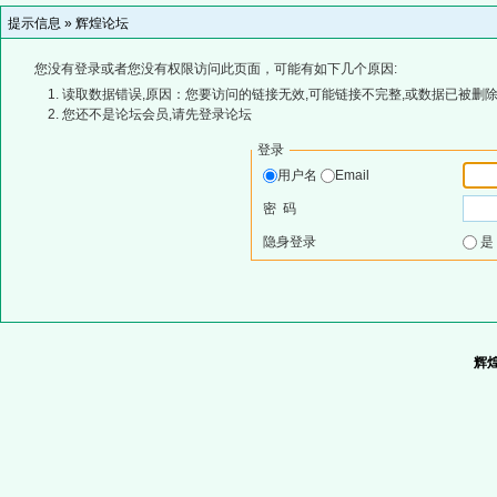
提示信息 »
辉煌论坛
您没有登录或者您没有权限访问此页面，可能有如下几个原因:
读取数据错误,原因：您要访问的链接无效,可能链接不完整,或数据已被删除
您还不是论坛会员,请先登录论坛
登录
用户名
Email
密 码
隐身登录
辉煌