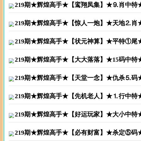
219期★辉煌高手★【鸾翔凤集】★⒐肖中特
219期★辉煌高手★【惊人一炮】★天地⒉肖
219期★辉煌高手★【状元神算】★平特①尾
219期★辉煌高手★【大大落落】★15码中特
219期★辉煌高手★【天堂一念】★仇杀⒌码
219期★辉煌高手★【先机老人】★⒈行中特
219期★辉煌高手★【好运玩家】★大小中特
219期★辉煌高手★【必有财富】★杀定⑤码