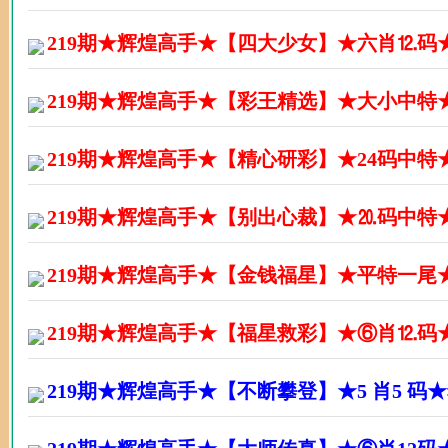
219期★辉煌高手★【四大少女】★六肖⒓码
219期★辉煌高手★【彩王精选】★大小中特★
219期★辉煌高手★【精心研彩】★24码中特
219期★辉煌高手★【别出心裁】★⒛码中特
219期★辉煌高手★【金钱福星】★平特一尾
219期★辉煌高手★【福星救彩】★⑥肖⒓码
219期★辉煌高手★【不断攀登】★5 肖5 码