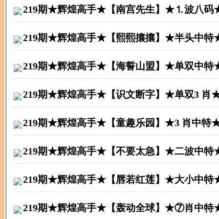
219期★辉煌高手★【南宫先生】★⒈波八码
219期★辉煌高手★【熙熙攘攘】★半头中特
219期★辉煌高手★【海誓山盟】★单双中特
219期★辉煌高手★【识文断字】★单双3 肖
219期★辉煌高手★【童趣乐园】★3 肖中特
219期★辉煌高手★【不要太急】★二波中特
219期★辉煌高手★【唇若红莲】★大小中特
219期★辉煌高手★【轰动全球】★⑦肖中特