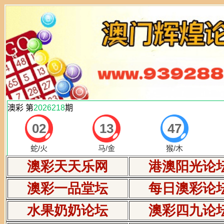
澳彩天天乐网
港澳阳光论
澳彩一品堂坛
每日澳彩论
水果奶奶论坛
澳彩四九论