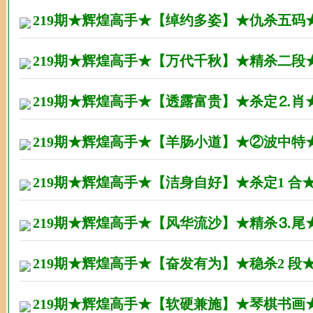
219期★辉煌高手★【绰约多姿】★仇杀五码
219期★辉煌高手★【万代千秋】★精杀二段
219期★辉煌高手★【透露富贵】★杀定⒉肖
219期★辉煌高手★【羊肠小道】★②波中特
219期★辉煌高手★【洁身自好】★杀定1 合
219期★辉煌高手★【风华流沙】★精杀⒊尾
219期★辉煌高手★【奋发有为】★稳杀2 段
219期★辉煌高手★【软硬兼施】★琴棋书画