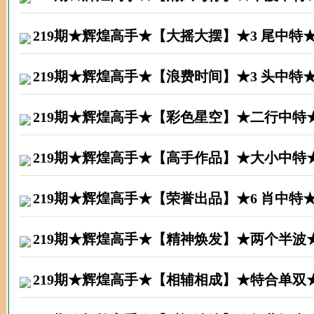
219期★辉煌高手★【大摇大摆】★3 尾中特
219期★辉煌高手★【浪费时间】★3 头中特
219期★辉煌高手★【彩色星空】★二行中特
219期★辉煌高手★【高手作品】★大小中特
219期★辉煌高手★【荣誉出品】★6 肖中特
219期★辉煌高手★【精神焕发】★两个半波
219期★辉煌高手★【相辅相成】★特合单双