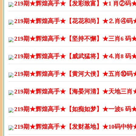
219期★辉煌高手★【发彩致富】★1 肖②码
219期★辉煌高手★【花花和尚】★⒉肖④码
219期★辉煌高手★【坚持不懈】★三肖6 码
219期★辉煌高手★【威武猛将】★⒋肖8 码
219期★辉煌高手★【黄河大侠】★五肖⑩码
219期★辉煌高手★【海晏河清】★天地三肖
219期★辉煌高手★【如痴如梦】★一波6 码
219期★辉煌高手★【发财基地】★10码中特