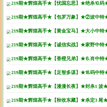
219期★辉煌高手★【忧国忘思】★绝杀⒑码
219期★辉煌高手★【包罗万象】★②波中特
219期★辉煌高手★【黄金宝马】★大小中特
219期★辉煌高手★【诚信实战】★家野中特
219期★辉煌高手★【香橙兄弟】★⒍肖中特
219期★辉煌高手★【足智多谋】★⒙码中特
219期★辉煌高手★【漫漫长夜】★封杀1 波
219期★辉煌高手★【秋收东藏】★杀定3 尾