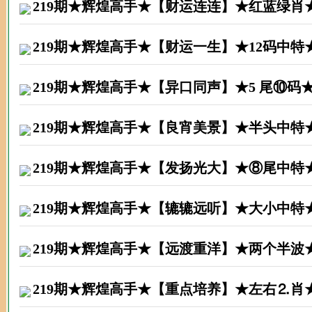
219期★辉煌高手★【财运连连】★红蓝绿肖
219期★辉煌高手★【财运一生】★12码中特
219期★辉煌高手★【异口同声】★5 尾⑩码
219期★辉煌高手★【良宵美景】★半头中特
219期★辉煌高手★【发扬光大】★⑧尾中特
219期★辉煌高手★【辘辘远听】★大小中特
219期★辉煌高手★【远渡重洋】★两个半波
219期★辉煌高手★【重点培养】★左右⒉肖