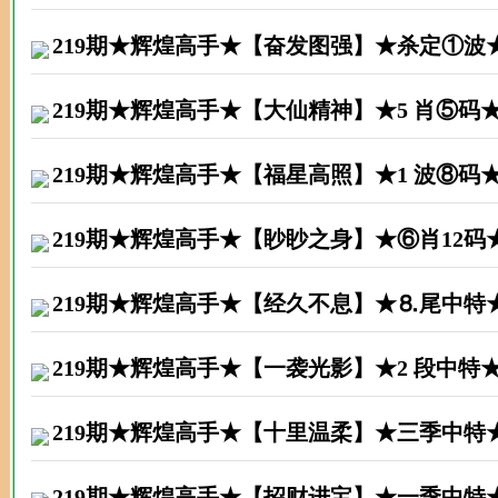
219期★辉煌高手★【奋发图强】★杀定①波
219期★辉煌高手★【大仙精神】★5 肖⑤码
219期★辉煌高手★【福星高照】★1 波⑧码
219期★辉煌高手★【眇眇之身】★⑥肖12码
219期★辉煌高手★【经久不息】★⒏尾中特
219期★辉煌高手★【一袭光影】★2 段中特
219期★辉煌高手★【十里温柔】★三季中特
219期★辉煌高手★【招财进宝】★一季中特