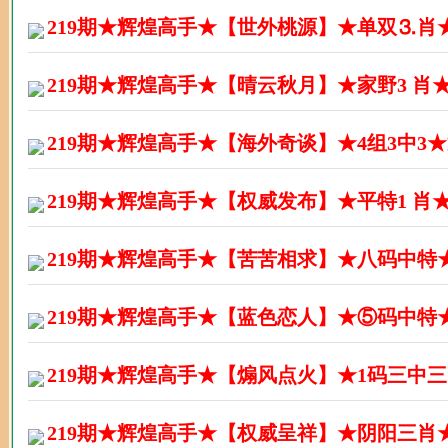
219期★辉煌高手★【世外桃源】★单双⒊肖
219期★辉煌高手★【晴云秋月】★家野3 肖
219期★辉煌高手★【海外奇谈】★4组3中3
219期★辉煌高手★【权威发布】★平特1 肖
219期★辉煌高手★【苦苦相求】★八码中特
219期★辉煌高手★【蓝色恋人】★⑤码中特
219期★辉煌高手★【煽风点火】★1码三中
219期★辉煌高手★【权威呈祥】★阴阳三肖